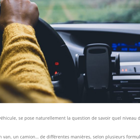
véhicule, se pose naturellement la question de savoir quel niveau 
, un van, un camion… de différentes manières, selon plusieurs formu