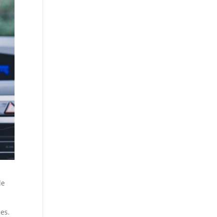
de
les.