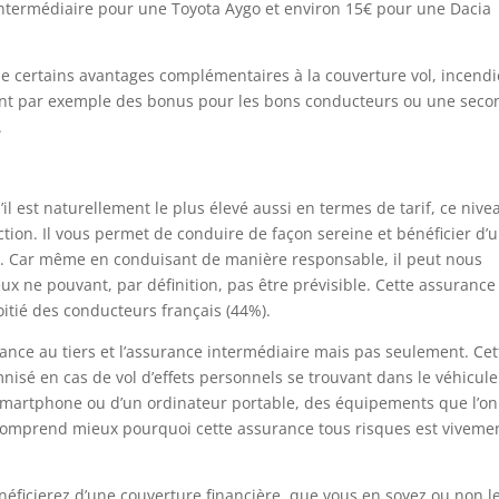
termédiaire pour une Toyota Aygo et environ 15€ pour une Dacia
de certains avantages complémentaires à la couverture vol, incendi
sent par exemple des bonus pour les bons conducteurs ou une sec
.
S’il est naturellement le plus élevé aussi en termes de tarif, ce nive
ection. Il vous permet de conduire de façon sereine et bénéficier d’
. Car même en conduisant de manière responsable, il peut nous
x ne pouvant, par définition, pas être prévisible. Cette assurance
oitié des conducteurs français (44%).
urance au tiers et l’assurance intermédiaire mais pas seulement. Cet
isé en cas de vol d’effets personnels se trouvant dans le véhicule
 smartphone ou d’un ordinateur portable, des équipements que l’on
 comprend mieux pourquoi cette assurance tous risques est viveme
énéficierez d’une couverture financière, que vous en soyez ou non l