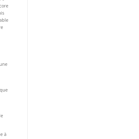
ncore
mis
nable
re
 une
 que
le
me à