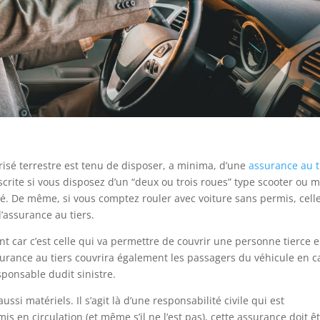
risé terrestre est tenu de disposer, a minima, d’une
assurance au t
scrite si vous disposez d’un “deux ou trois roues” type scooter ou 
é. De même, si vous comptez rouler avec voiture sans permis, celle
’assurance au tiers.
nt car c’est celle qui va permettre de couvrir une personne tierce 
surance au tiers couvrira également les passagers du véhicule en c
sponsable dudit sinistre.
i matériels. Il s’agit là d’une responsabilité civile qui est
mis en circulation (et même s’il ne l’est pas), cette assurance doit ê