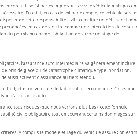
pas encore utilisé (si par exemple vous avez le véhicule mais pas e
t nécessaire. En effet, en cas de vol par exemple, ce véhicule sera 
disposer de cette responsabilité civile constitue un délit sanction
e prononcées en cas de sinistre comme une interdiction de condui
ion du permis ou encore l’obligation de suivre un stage de
e
obligatoire, l’assurance auto intermédiaire va généralement inclure
e, de bris de glace ou de catastrophe climatique type inondation,
ifie aussi souvent d’assurance au tiers étendu.
petit budget et un véhicule de faible valeur économique. On estime
 type d’assurance auto.
surance tous risques (que nous verrons plus bas), cette formule
abilité civile obligatoire tout en couvrant certains dommages sur 
critères, y compris le modèle et l’âge du véhicule assuré ; on esti