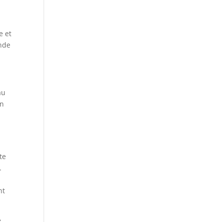
e et
onde
au
un
te
.
nt
e