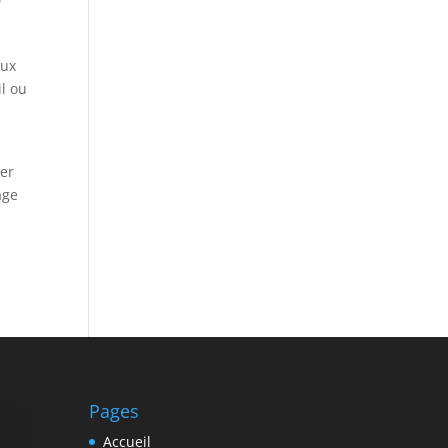
aux
il ou
ier
age
Pages
Accueil