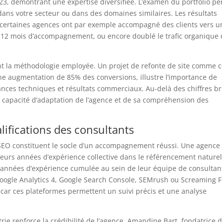
3, démontrant une expertise diversifiée. L’examen du portfolio p
 dans votre secteur ou dans des domaines similaires. Les résultats
 : certaines agences ont par exemple accompagné des clients vers u
s 12 mois d’accompagnement, ou encore doublé le trafic organique
nt la méthodologie employée. Un projet de refonte de site comme c
une augmentation de 85% des conversions, illustre l’importance de
ances techniques et résultats commerciaux. Au-delà des chiffres br
la capacité d’adaptation de l’agence et de sa compréhension des
ualifications des consultants
SEO constituent le socle d’un accompagnement réussi. Une agence
eurs années d’expérience collective dans le référencement naturel
5 années d’expérience cumulée au sein de leur équipe de consultan
Google Analytics 4, Google Search Console, SEMrush ou Screaming 
car ces plateformes permettent un suivi précis et une analyse
rie renforce la crédibilité de l’agence. Amandine Bart, fondatrice 