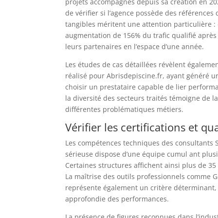
projets accompagnés depuis sa création en 202
de vérifier si l’agence possède des références
tangibles méritent une attention particulière
augmentation de 156% du trafic qualifié aprè
leurs partenaires en l’espace d’une année.
Les études de cas détaillées révèlent égaleme
réalisé pour Abrisdepiscine.fr, ayant généré 
choisir un prestataire capable de lier perform
la diversité des secteurs traités témoigne de 
différentes problématiques métiers.
Vérifier les certifications et q
Les compétences techniques des consultants 
sérieuse dispose d’une équipe cumul ant plusi
Certaines structures affichent ainsi plus de 3
La maîtrise des outils professionnels comme 
représente également un critère déterminant, 
approfondie des performances.
La présence de figures reconnues dans l’indust