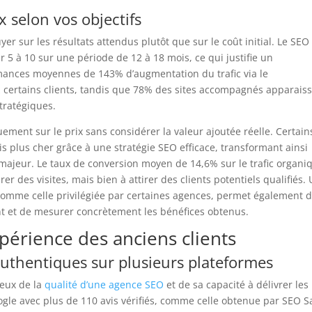
ix selon vos objectifs
yer sur les résultats attendus plutôt que sur le coût initial. Le SEO
r 5 à 10 sur une période de 12 à 18 mois, ce qui justifie un
rmances moyennes de 143% d’augmentation du trafic via le
 certains clients, tandis que 78% des sites accompagnés apparais
tratégiques.
uement sur le prix sans considérer la valeur ajoutée réelle. Certain
ois plus cher grâce à une stratégie SEO efficace, transformant ainsi
e majeur. Le taux de conversion moyen de 14,6% sur le trafic organi
er des visites, mais bien à attirer des clients potentiels qualifiés.
 comme celle privilégiée par certaines agences, permet également 
t et de mesurer concrètement les bénéfices obtenus.
xpérience des anciens clients
uthentiques sur plusieurs plateformes
ieux de la
qualité d’une agence SEO
et de sa capacité à délivrer les
ogle avec plus de 110 avis vérifiés, comme celle obtenue par SEO 