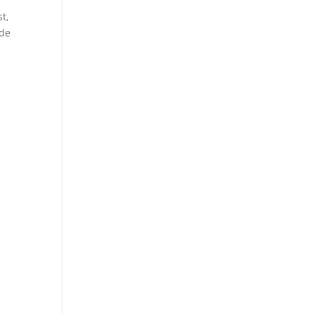
t,
 de