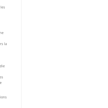
 les
nne
rs la
die
es
le
tions