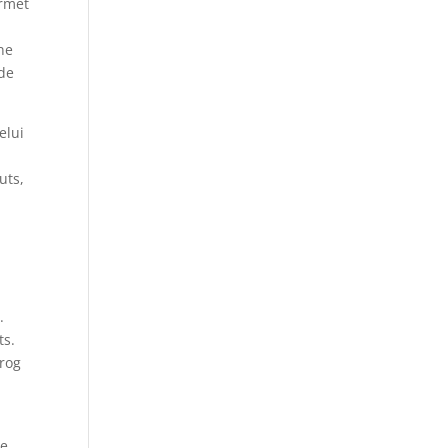
ermet
ne
 de
elui
uts,
.
ts.
Frog
de