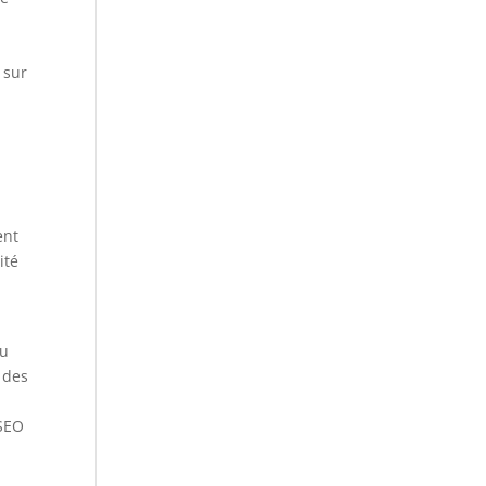
 sur
ent
ité
du
r des
 SEO