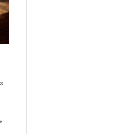
te
de